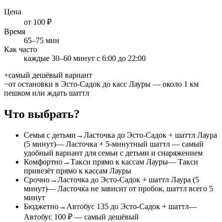
Цена
от 100 ₽
Время
65
–
75
мин
Как часто
каждые 30–60 минут с 6:00 до 22:00
+
самый дешёвый вариант
−
от остановки в Эсто-Садок до касс Лауры — около 1 км
пешком или ждать шаттл
Что выбрать?
Семья с детьми
→
Ласточка до Эсто-Садок + шаттл Лаура
(5 минут)
—
Ласточка + 5-минутный шаттл — самый
удобный вариант для семьи с детьми и снаряжением
Комфортно
→
Такси прямо к кассам Лауры
—
Такси
привезёт прямо к кассам Лауры
Срочно
→
Ласточка до Эсто-Садок + шаттл Лаура (5
минут)
—
Ласточка не зависит от пробок, шаттл всего 5
минут
Бюджетно
→
Автобус 135 до Эсто-Садок + шаттл
—
Автобус 100 ₽ — самый дешёвый