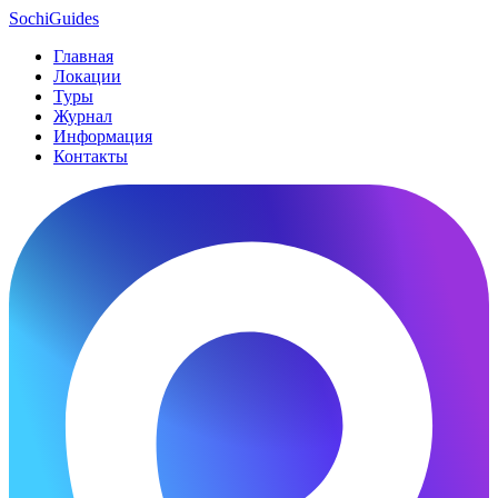
SochiGuides
Главная
Локации
Туры
Журнал
Информация
Контакты