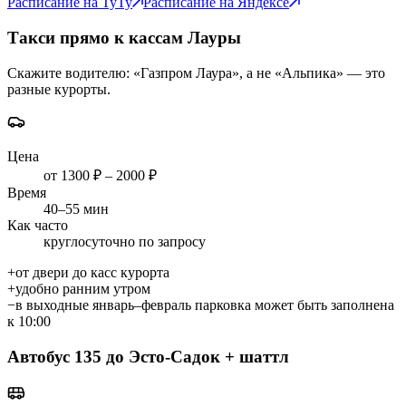
Расписание на ТуТу
Расписание на Яндексе
Такси прямо к кассам Лауры
Скажите водителю: «Газпром Лаура», а не «Альпика» — это
разные курорты.
Цена
от 1300 ₽
– 2000 ₽
Время
40
–
55
мин
Как часто
круглосуточно по запросу
+
от двери до касс курорта
+
удобно ранним утром
−
в выходные январь–февраль парковка может быть заполнена
к 10:00
Автобус 135 до Эсто-Садок + шаттл