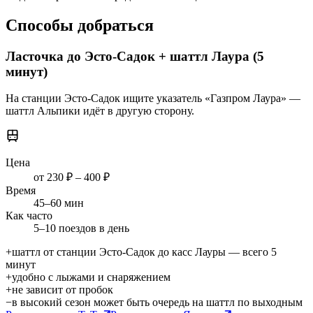
Способы добраться
Ласточка до Эсто-Садок + шаттл Лаура (5
минут)
На станции Эсто-Садок ищите указатель «Газпром Лаура» —
шаттл Альпики идёт в другую сторону.
Цена
от 230 ₽
– 400 ₽
Время
45
–
60
мин
Как часто
5–10 поездов в день
+
шаттл от станции Эсто-Садок до касс Лауры — всего 5
минут
+
удобно с лыжами и снаряжением
+
не зависит от пробок
−
в высокий сезон может быть очередь на шаттл по выходным