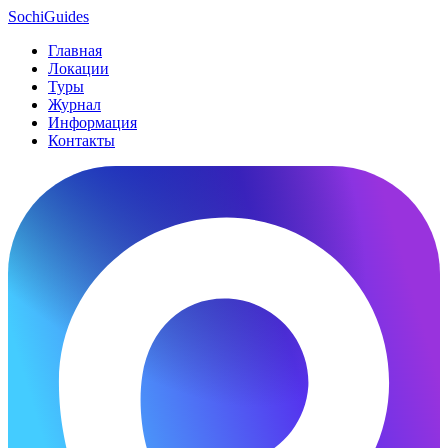
SochiGuides
Главная
Локации
Туры
Журнал
Информация
Контакты