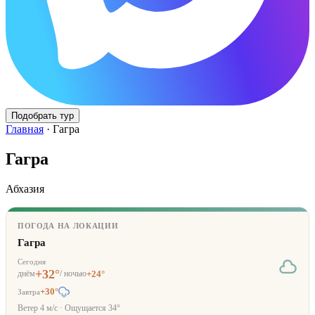
Подобрать тур
Главная
·
Гагра
Гагра
Абхазия
ПОГОДА НА ЛОКАЦИИ
Гагра
Сегодня
+
32
°
днём
/ ночью
+
24
°
+
30
°
Завтра
Ветер
4
м/с · Ощущается
34
°